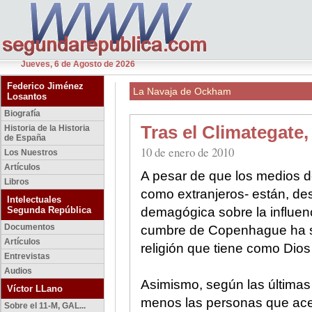
Jueves, 6 de Agosto de 2026
Federico Jiménez
La Navaja de Ockham
Losantos
Biografía
Tras el Climategate,
Historia de la Historia
de España
10 de enero de 2010
Los Nuestros
Artículos
A pesar de que los medios 
Libros
como extranjeros- están, de
Intelectuales
Segunda República
demagógica sobre la influenc
Documentos
cumbre de Copenhague ha si
Artículos
religión que tiene como Dios
Entrevistas
Audios
Asimismo, según las últimas
Víctor LLano
menos las personas que acep
Sobre el 11-M, GAL...