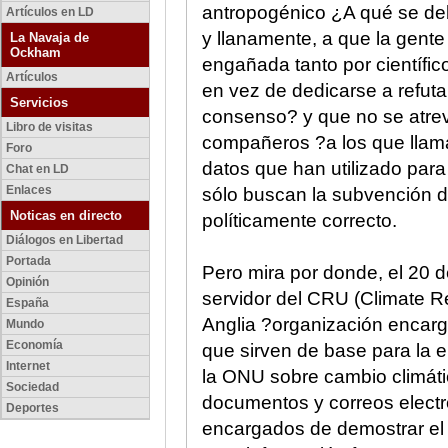
antropogénico ¿A qué se deb
Artículos en LD
y llanamente, a que la gent
La Navaja de
Ockham
engañada tanto por científic
Artículos
en vez de dedicarse a refuta
Servicios
consenso? y que no se atrev
Libro de visitas
compañeros ?a los que llam
Foro
datos que han utilizado para 
Chat en LD
Enlaces
sólo buscan la subvención de
Noticas en directo
políticamente correcto.
Diálogos en Libertad
Portada
Pero mira por donde, el 20 
Opinión
servidor del CRU (Climate R
España
Anglia ?organización encarga
Mundo
Economía
que sirven de base para la 
Internet
la ONU sobre cambio climáti
Sociedad
documentos y correos electró
Deportes
encargados de demostrar el 