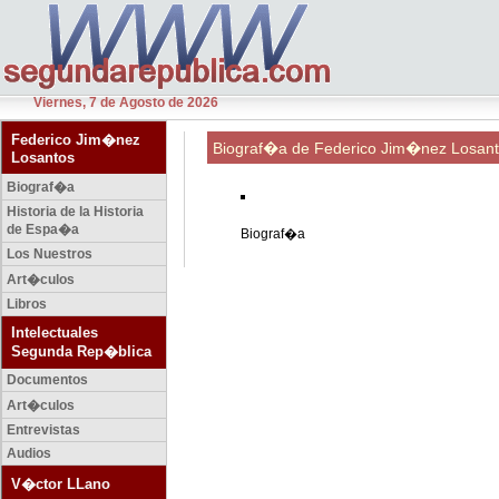
Viernes, 7 de Agosto de 2026
Federico Jim�nez
Biograf�a de Federico Jim�nez Losan
Losantos
Biograf�a
Historia de la Historia
de Espa�a
Biograf�a
Los Nuestros
Art�culos
Libros
Intelectuales
Segunda Rep�blica
Documentos
Art�culos
Entrevistas
Audios
V�ctor LLano