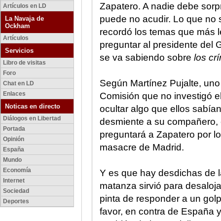
Zapatero. A nadie debe sorp
Artículos en LD
puede no acudir. Lo que no 
La Navaja de
Ockham
recordó los temas que más l
Artículos
preguntar al presidente del G
Servicios
se va sabiendo sobre
los c
Libro de visitas
Foro
Según Martínez Pujalte, uno
Chat en LD
Enlaces
Comisión que no investigó e
Noticas en directo
ocultar algo que ellos sabía
Diálogos en Libertad
desmiente a su compañero, 
Portada
preguntará a Zapatero por l
Opinión
masacre de Madrid.
España
Mundo
Economía
Y es que hay desdichas de l
Internet
matanza sirvió para desaloja
Sociedad
pinta de responder a un gol
Deportes
favor, en contra de España 