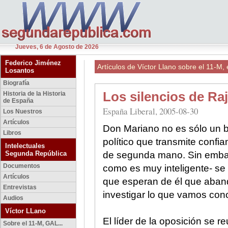
Jueves, 6 de Agosto de 2026
Federico Jiménez
Artículos de Víctor Llano sobre el 11-M, e
Losantos
Biografía
Los silencios de Ra
Historia de la Historia
de España
España Liberal, 2005-08-30
Los Nuestros
Artículos
Don Mariano no es sólo un br
Libros
político que transmite confi
Intelectuales
Segunda República
de segunda mano. Sin embar
Documentos
como es muy inteligente- se
Artículos
que esperan de él que abande
Entrevistas
investigar lo que vamos con
Audios
Víctor LLano
El líder de la oposición se r
Sobre el 11-M, GAL...