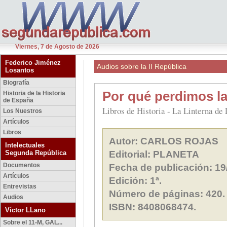
Viernes, 7 de Agosto de 2026
Federico Jiménez
Audios sobre la II República
Losantos
Biografía
Por qué perdimos la
Historia de la Historia
de España
Libros de Historia - La Linterna d
Los Nuestros
Artículos
Libros
Autor: CARLOS ROJAS
Intelectuales
Segunda República
Editorial: PLANETA
Documentos
Fecha de publicación: 19
Artículos
Edición: 1ª.
Entrevistas
Número de páginas: 420.
Audios
ISBN: 8408068474.
Víctor LLano
Sobre el 11-M, GAL...