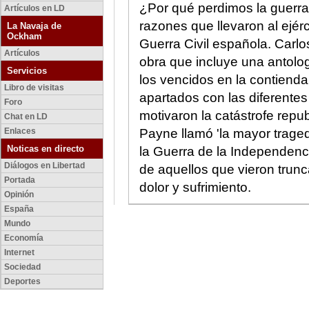
¿Por qué perdimos la guerra?
Artículos en LD
razones que llevaron al ejérc
La Navaja de
Ockham
Guerra Civil española. Carl
Artículos
obra que incluye una antolo
Servicios
los vencidos en la contiend
Libro de visitas
apartados con las diferentes
Foro
motivaron la catástrofe repu
Chat en LD
Enlaces
Payne llamó 'la mayor traged
Noticas en directo
la Guerra de la Independenci
Diálogos en Libertad
de aquellos que vieron tru
Portada
dolor y sufrimiento.
Opinión
España
Mundo
Economía
Internet
Sociedad
Deportes