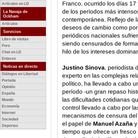
Franco, ocurrido los días 17
Artículos en LD
de los períodos más intensos
La Navaja de
Ockham
contemporánea. Reflejo de la
Artículos
deseos de cambio como por la
Servicios
periódicos nacionales sufrie
Libro de visitas
siendo censurados de forma 
Foro
hilo de los intereses domin
Chat en LD
Enlaces
Noticas en directo
Justino Sinova
, periodista 
Diálogos en Libertad
experto en las complejas rel
Portada
político, ha llevado a cabo 
Opinión
período -un gran repaso hist
España
las dificultades cotidianas q
Mundo
Economía
control llevado a cabo por l
Internet
mecanismos de censura del M
Sociedad
el papel de
Manuel Azaña
y 
Deportes
tiempo que ofrece un fresco