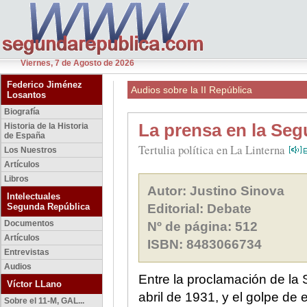
Viernes, 7 de Agosto de 2026
Federico Jiménez
Audios sobre la II República
Losantos
Biografía
La prensa en la Se
Historia de la Historia
de España
Tertulia política en La Linterna
Los Nuestros
Artículos
Libros
Autor: Justino Sinova
Intelectuales
Segunda República
Editorial: Debate
Documentos
Nº de página: 512
Artículos
ISBN: 8483066734
Entrevistas
Audios
Entre la proclamación de la
Víctor LLano
abril de 1931, y el golpe de
Sobre el 11-M, GAL...