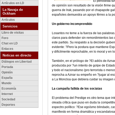
El periodista t
Artículos en LD
de opinión son resultado de la visión firme q
La Navaja de
guerra de Irak, pasando por el chapapote gal
Ockham
españoles demuestra un apoyo férreo a la polít
Artículos
Un gobierno incomprendido
Servicios
Libro de visitas
Losantos no teme a la fuerza de las palabra
claros para defender sin remordimientos las 
Foro
este partido. Su respaldo a la decisión gubern
Chat en LD
evidente: ?Pero la postura que mantiene Espa
Enlaces
y difícilmente reprochable, en lo moral y en l
Noticas en directo
También, en el prólogo de ?El adiós de Aznar?
Diálogos en Libertad
producida por ?un intento de golpe de Estado 
Portada
y todo el nacionalismo (pro terrorista o men
Opinión
reprocha a Aznar su empeño en ?jugar al esc
España
a La Moncloa que debiera cuidar su imagen d
Mundo
Economía
La campaña fallida de los sociatas
Internet
El problema del Prestige es otro tema que int
Sociedad
oleada crítica que puso en duda la competitiv
Deportes
espectro político: ?Ese egoísmo blindado, casi
manifiesto en forma dramática y escandalosa