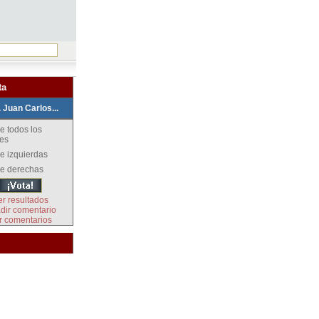
ta
. Juan Carlos...
e todos los
es
e izquierdas
de derechas
er resultados
dir comentario
r comentarios