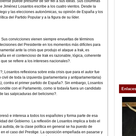
urolense puede presumir de ser fiel a sus ideas. Sus columnas
ue Jiménez Losantos escribe a los cuatro vientos. Desde la
lego y las elecciones autonómicas, su opinión de España y los
ica del Partido Popular y a la figura de su líder.
s. Sus convicciones vienen siempre envueltas de términos
decisiones del Presidente en los momentos más difíciles para
amental ante la crisis que produjo el ataque a Irak, es
ña en el contencioso de Irak es razonable, lógica, coherente
o que se refiere a los intereses nacionales?.
, Losantos reflexiona sobre esta crisis que para el autor fue
civil de toda la izquierda (parlamentaria y antiparlamentaria)
os), contra el primer partido de España?. Sin embargo, Losantos
ondite con el Parlamento, como si todavía fuera un candidato
Enlace
e las salpicaduras del belicismo?.
eresó e interesa a todos los españoles y forma parte de esa
idad del Gobierno. La reflexión de Losantos implica a todo el
 autista, de la clase política en general se ha puesto de
 en el caso del Prestige. La oposición empeñada en pasarse y