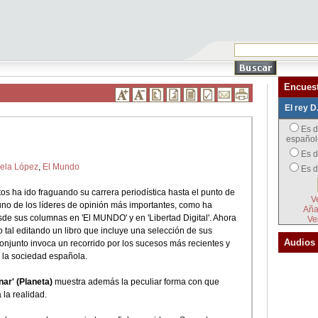
Encues
El rey D
Es d
español
Es d
ela López
,
El Mundo
Es 
s ha ido fraguando su carrera periodística hasta el punto de
V
uno de los líderes de opinión más importantes, como ha
Aña
e sus columnas en 'El MUNDO' y en 'Libertad Digital'. Ahora
Ve
 tal editando un libro que incluye una selección de sus
Audios
conjunto invoca un recorrido por los sucesos más recientes y
 la sociedad española.
nar' (Planeta)
muestra además la peculiar forma con que
 la realidad.