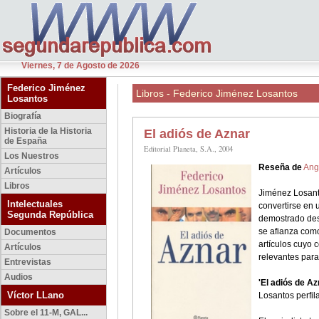
Viernes, 7 de Agosto de 2026
Federico Jiménez
Libros - Federico Jiménez Losantos
Losantos
Biografía
Historia de la Historia
El adiós de Aznar
de España
Editorial Planeta, S.A., 2004
Los Nuestros
Reseña de
Ang
Artículos
Libros
Jiménez Losanto
Intelectuales
convertirse en 
Segunda República
demostrado desd
se afianza como
Documentos
artículos cuyo 
Artículos
relevantes para
Entrevistas
Audios
'El adiós de Az
Víctor LLano
Losantos perfila
Sobre el 11-M, GAL...