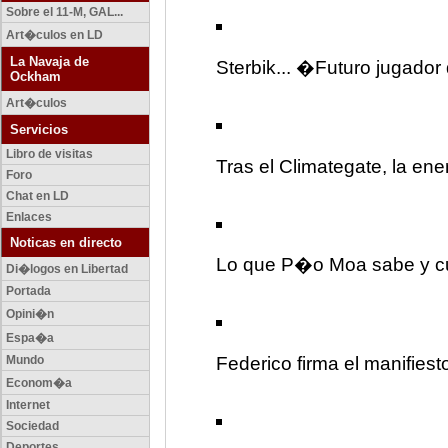
Sobre el 11-M, GAL...
Art�culos en LD
La Navaja de
Sterbik... �Futuro jugador
Ockham
Art�culos
Servicios
Libro de visitas
Tras el Climategate, la e
Foro
Chat en LD
Enlaces
Noticas en directo
Lo que P�o Moa sabe y c
Di�logos en Libertad
Portada
Opini�n
Espa�a
Mundo
Federico firma el manifiest
Econom�a
Internet
Sociedad
Deportes