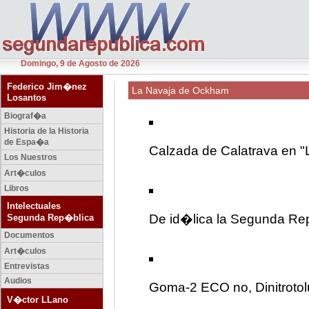
Domingo, 9 de Agosto de 2026
Federico Jim�nez
La Navaja de Ockham
Losantos
Biograf�a
Historia de la Historia
de Espa�a
Calzada de Calatrava en "
Los Nuestros
Art�culos
Libros
Intelectuales
De id�lica la Segunda Re
Segunda Rep�blica
Documentos
Art�culos
Entrevistas
Audios
Goma-2 ECO no, Dinitroto
V�ctor LLano