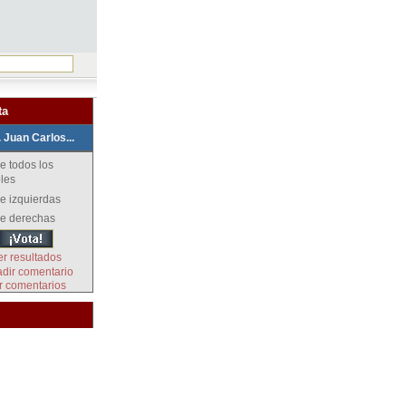
ta
. Juan Carlos...
e todos los
les
e izquierdas
de derechas
er resultados
dir comentario
r comentarios