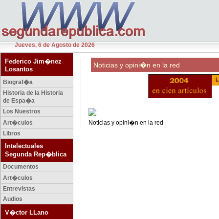
Jueves, 6 de Agosto de 2026
Federico Jim�nez
Noticias y opini�n en la red
Losantos
Biograf�a
Historia de la Historia
de Espa�a
Los Nuestros
Art�culos
Noticias y opini�n en la red
Libros
Intelectuales
Segunda Rep�blica
Documentos
Art�culos
Entrevistas
Audios
V�ctor LLano