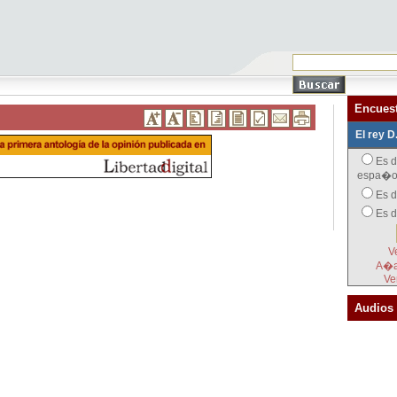
Encues
El rey D
Es d
espa�o
Es d
Es 
V
A�a
Ve
Audios