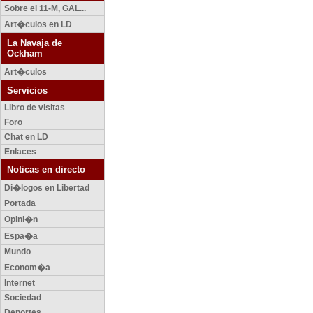
Sobre el 11-M, GAL...
Art�culos en LD
La Navaja de
Ockham
Art�culos
Servicios
Libro de visitas
Foro
Chat en LD
Enlaces
Noticas en directo
Di�logos en Libertad
Portada
Opini�n
Espa�a
Mundo
Econom�a
Internet
Sociedad
Deportes